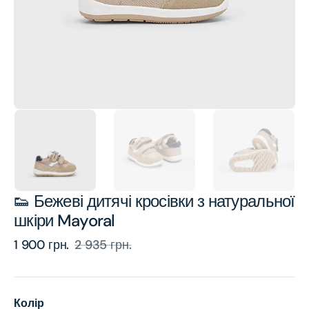
view
👟 Бежеві дитячі кросівки з натуральної
шкіри Mayoral
1 900 грн.
2 935 грн.
Sale
Regular
price
price
Колір