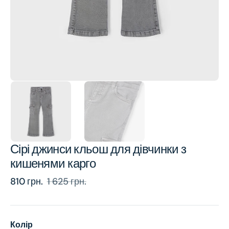
view
Сірі джинси кльош для дівчинки з
кишенями карго
810 грн.
1 625 грн.
Sale
Regular
price
price
Колір