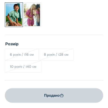
Розмір
6 років / 116 см
8 років / 128 см
Variant
Variant
sold
sold
out
out
10 років / 140 см
Variant
or
or
sold
unavailable
unavailable
out
or
unavailable
Продано