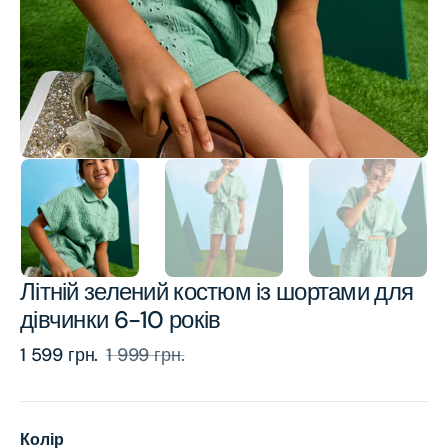
view
Літній зелений костюм із шортами для
дівчинки 6-10 років
1 599 грн.
1 999 грн.
Sale
Regular
price
price
Колір