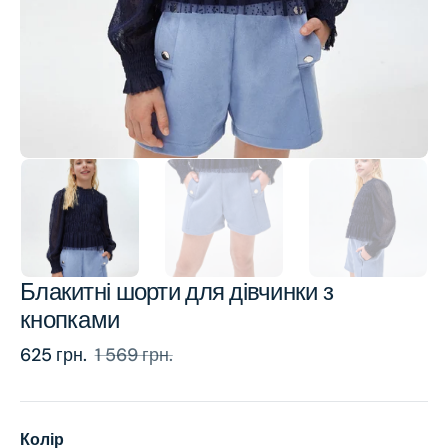
view
Блакитні шорти для дівчинки з
кнопками
625 грн.
1 569 грн.
Sale
Regular
price
price
Колір