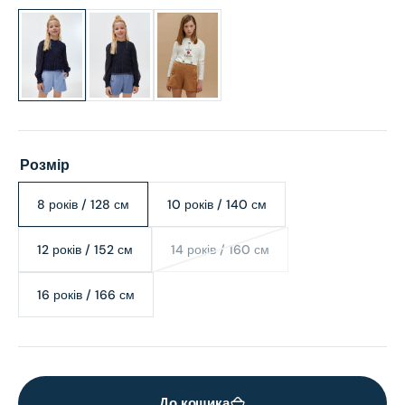
Розмір
8 років / 128 см
10 років / 140 см
Variant
Variant
sold
sold
out
out
12 років / 152 см
14 років / 160 см
Variant
Variant
or
or
sold
sold
unavailable
unavailable
out
out
16 років / 166 см
Variant
or
or
sold
unavailable
unavailable
out
or
unavailable
До кошика