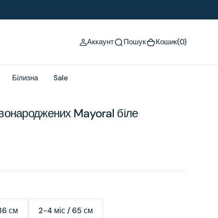
(0)
Аккаунт
Пошук
Кошик
(0)
Білизна
Sale
вонароджених Mayoral біле
 86 см
2-4 міс / 65 см
ariant
Variant