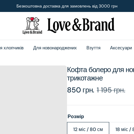
Безкоштовна доставка для замовлень від 3000 грн
я хлопчиків
Для новонароджених
Взуття
Аксесуари
Кофта болеро для но
трикотажне
850 грн.
1 195 грн.
Sale
Regular
price
price
Розмір
12 міс / 80 см
18 міс /
Variant
V