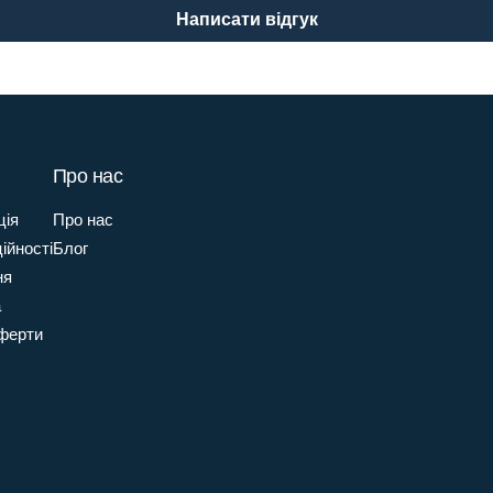
Написати відгук
Про нас
ція
Про нас
ійності
Блог
ня
а
оферти