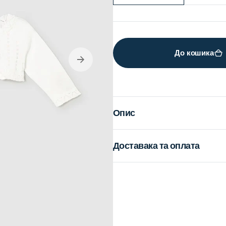
sold
s
out
o
or
o
unavailable
u
До кошика
en
dia
Опис
lery
ew
Доставака та оплата