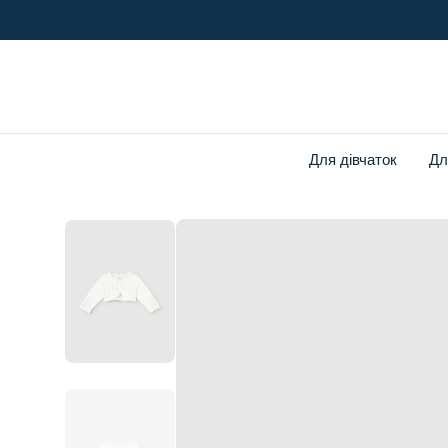
o
n
t
e
n
t
Для дівчаток
Дл