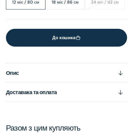
12 міс / 80 см
18 міс / 86 см
24 міс / 92 см
Variant
Variant
Variant
sold
sold
sold
out
out
out
or
or
or
unavailable
unavailable
unavailable
До кошика
Опис
Доставака та оплата
Разом з цим купляють