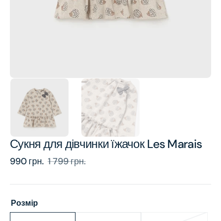
view
Сукня для дівчинки їжачок Les Marais
990 грн.
1 799 грн.
Sale
Regular
price
price
Розмір