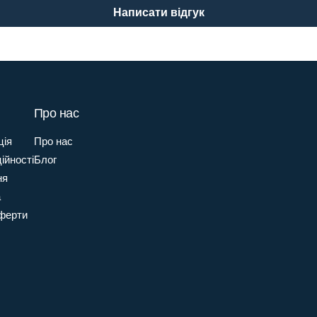
Написати відгук
Про нас
ція
Про нас
ійності
Блог
ня
а
оферти