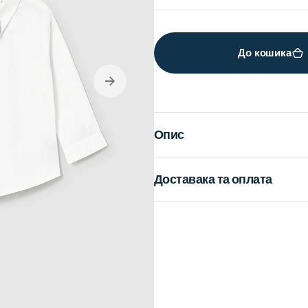
out
or
unavailable
До кошика
en
dia
Опис
lery
ew
Доставака та оплата