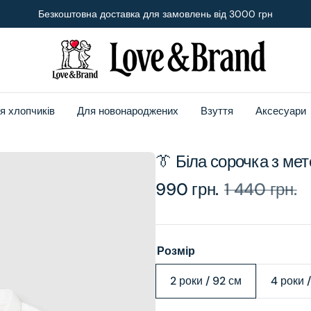
Безкоштовна доставка для замовлень від 3000 грн
я хлопчиків
Для новонароджених
Взуття
Аксесуари
👔 Біла сорочка з ме
990 грн.
1 440 грн.
Sale
Regular
price
price
Розмір
2 роки / 92 см
4 роки 
Variant
sold