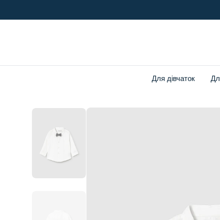
o
n
t
e
n
t
Для дівчаток
Дл