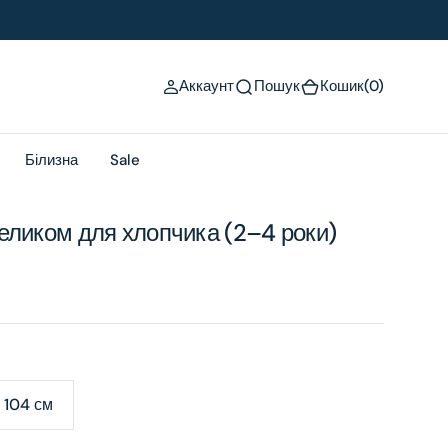
(0)
Аккаунт
Пошук
Кошик
(0)
Білизна
Sale
теликом для хлопчика (2–4 роки)
/ 104 см
Variant
sold