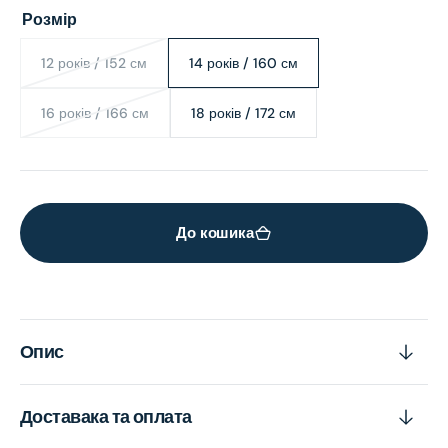
Розмір
12 років / 152 см
14 років / 160 см
Variant
Variant
sold
sold
out
out
16 років / 166 см
18 років / 172 см
Variant
Variant
or
or
sold
sold
unavailable
unavailable
out
out
or
or
unavailable
unavailable
До кошика
Опис
Доставака та оплата