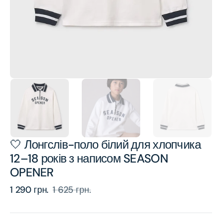
view
🤍 Лонгслів-поло білий для хлопчика
12–18 років з написом SEASON
OPENER
1 290 грн.
1 625 грн.
Sale
Regular
price
price