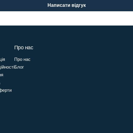
Написати відгук
Про нас
ція
Про нас
ійності
Блог
ня
а
оферти