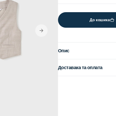
out
or
unavailable
До кошика
en
dia
Опис
lery
ew
Доставака та оплата