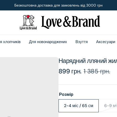
Безкоштовна доставка для замовлень від 3000 грн
я хлопчиків
Для новонароджених
Взуття
Аксесуари
Нарядний лляний жил
899 грн.
1 385 грн.
Sale
Regular
price
price
Розмір
2-4 міс / 65 см
6-9 мі
Variant
sold