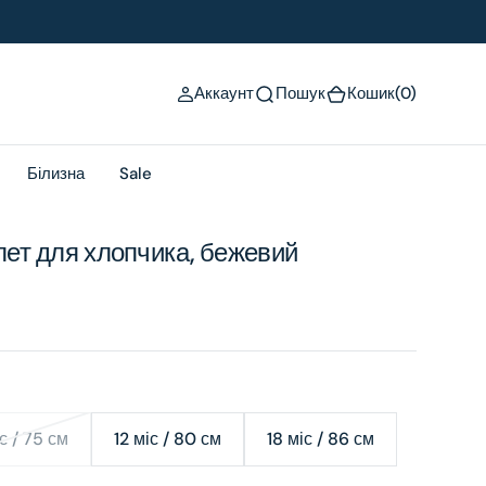
(0)
Аккаунт
Пошук
Кошик
(0)
Білизна
Sale
ет для хлопчика, бежевий
с / 75 см
12 міс / 80 см
18 міс / 86 см
Variant
Variant
Variant
sold
sold
sold