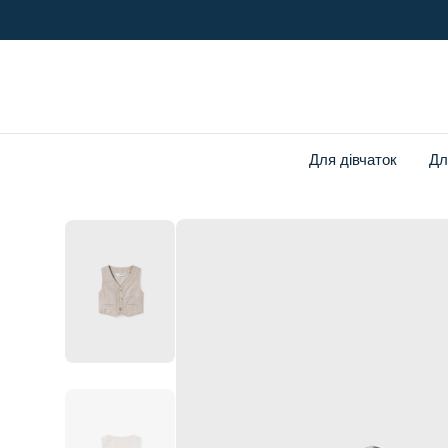
o
n
t
e
n
t
Для дівчаток
Дл