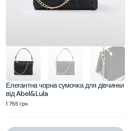
view
Елегантна чорна сумочка для дівчинки
від Abel&Lula
Regular
1 755 грн.
price