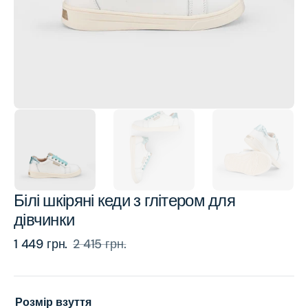
view
Білі шкіряні кеди з глітером для
дівчинки
1 449 грн.
2 415 грн.
Sale
Regular
price
price
Розмір взуття